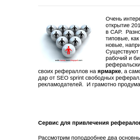
Очень интер
открытие 201
в САР. Разн
типовые, как
новые, напр
Существуют 
рабочий и б
реферальски
своих рефе­рал­лов на
ярмарке
, а са
дар от SEO sprint сво­бод­ных рефер
рекламодателей. И грамотно продума
Сервис для привлечения реферало
Рассмотрим
поподробнее
два основн