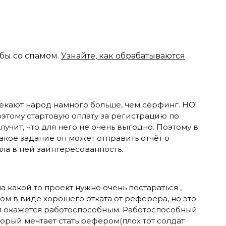
ьбы со спамом.
Узнайте, как обрабатываются
екают народ намного больше, чем сёрфинг. НО!
оэтому стартовую оплату за регистрацию по
учит, что для него не очень выгодно. Поэтому в
какое задание он может отправить отчёт о
ыла в ней заинтересованность.
 какой то проект нужно очень постараться ,
м в виде хорошего отката от реферера, но это
ал окажется работоспособным. Работоспособный
торый мечтает стать рефером(плох тот солдат