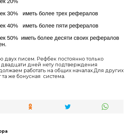
бек 20%
бек 30% иметь более трех рефералов
бек 40% иметь более пяти рефералов
бек 50% иметь более десяти своих рефералов
ен.
 двух писем. Рефбек постоянно только
е двадцати дней нету подтверждения
должаем работать на общих началах.Для других
 та же бонусная система.
ора