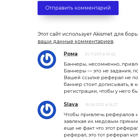
Этот сайт использует Akismet для бор
ваши данные комментариев
.
Рома
20.11.2011 в 10:42
Баннеры, несомненно, привл
Баннеры — это не задания, п
Вашей ссылке реферал не пол
баннер стоит дописывать, в 
регистрации, чтобы у него б
Slava
16.04.2012 в 14:27
Чтобы привлечь рефералов на
завлекая их медовым прянико
еще не факт что этот рефер
реферал, это тот реферал ко