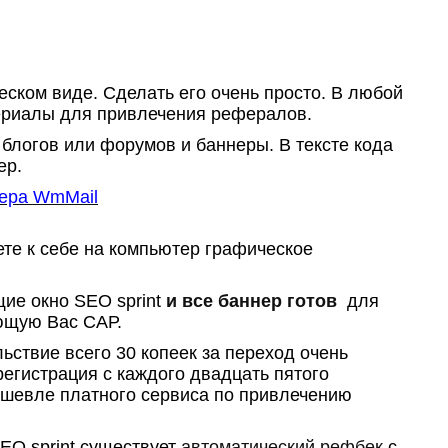
еском виде. Сделать его очень просто. В любой
ериалы для привлечения рефералов.
блогов или форумов и баннеры. В тексте кода
ер.
ера WmMail
ете к себе на компьютер графическое
щие окно
SEO sprint
и все баннер готов
для
ющую Вас САР.
льствие всего 30 копеек за переход очень
регистрация с каждого двадцать пятого
Дешевле платного сервиса по привлечению
EO sprint
существует
автоматический рефбек
с