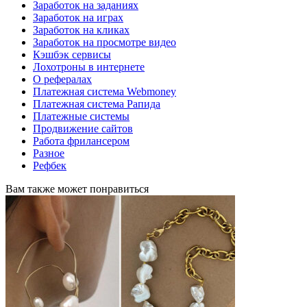
Заработок на заданиях
Заработок на играх
Заработок на кликах
Заработок на просмотре видео
Кэшбэк сервисы
Лохотроны в интернете
О рефералах
Платежная система Webmoney
Платежная система Рапида
Платежные системы
Продвижение сайтов
Работа фрилансером
Разное
Рефбек
Вам также может понравиться