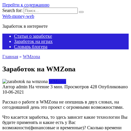
Перейти к содержанию
Search for:
Web-money-web
Заработок в интернете
Статьи о заработке
Заработок на играх
Словарь блогера
Главная
»
WMzona
Заработок на WMZona
WMzona
Автор
admin
На чтение
3 мин.
Просмотров
428
Опубликовано
10-06-2021
Рассказ о работе в WMZona не опешишь в двух словах, на
сегодняшний день это проект с огромными возможностями.
Что касается заработка, то здесь зависит какие технологии Вы
будите применять и какие есть у Вас
возможности(финансовые и временные)? Сколько времени