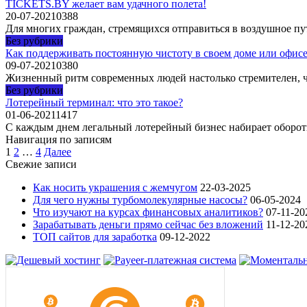
TICKETS.BY желает вам удачного полета!
20-07-2021
0
388
Для многих граждан, стремящихся отправиться в воздушное пу
Без рубрики
Как поддерживать постоянную чистоту в своем доме или офис
09-07-2021
0
380
Жизненный ритм современных людей настолько стремителен, что
Без рубрики
Лотерейный терминал: что это такое?
01-06-2021
1
417
С каждым днем легальный лотерейный бизнес набирает обороты
Навигация по записям
1
2
…
4
Далее
Свежие записи
Как носить украшения с жемчугом
22-03-2025
Для чего нужны турбомолекулярные насосы?
06-05-2024
Что изучают на курсах финансовых аналитиков?
07-11-20
Зарабатывать деньги прямо сейчас без вложений
11-12-20
ТОП сайтов для заработка
09-12-2022