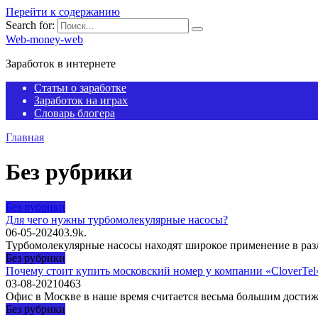
Перейти к содержанию
Search for:
Web-money-web
Заработок в интернете
Статьи о заработке
Заработок на играх
Словарь блогера
Главная
Без рубрики
Без рубрики
Для чего нужны турбомолекулярные насосы?
06-05-2024
0
3.9k.
Турбомолекулярные насосы находят широкое применение в разл
Без рубрики
Почему стоит купить московский номер у компании «CloverTel
03-08-2021
0
463
Офис в Москве в наше время считается весьма большим дости
Без рубрики