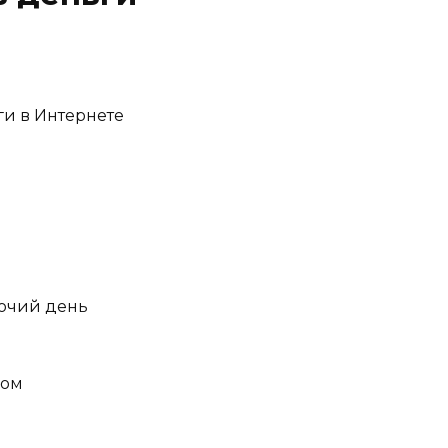
ги в Интернете
бочий день
ром