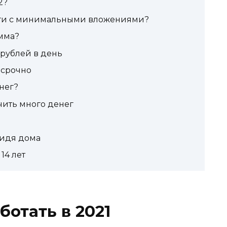
2?
ьги с минимальными вложениями?
амма?
 рублей в день
 срочно
нег?
чить много денег
сидя дома
14 лет
ботать в 2021