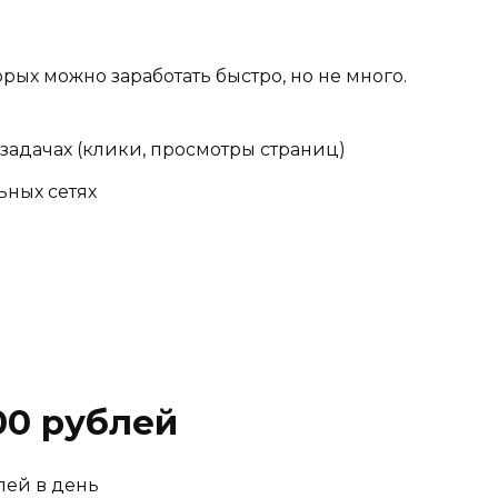
орых можно заработать быстро, но не много.
задачах (клики, просмотры страниц)
ьных сетях
00 рублей
лей в день