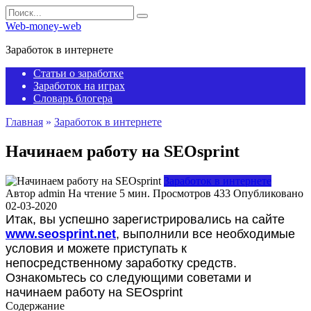
Перейти
Search
к
for:
Web-money-web
содержанию
Заработок в интернете
Статьи о заработке
Заработок на играх
Словарь блогера
Главная
»
Заработок в интернете
Начинаем работу на SEOsprint
Заработок в интернете
Автор
admin
На чтение
5 мин.
Просмотров
433
Опубликовано
02-03-2020
Итак, вы успешно зарегистрировались на сайте
www.seosprint.net
, выполнили все необходимые
условия и можете приступать к
непосредственному заработку средств.
Ознакомьтесь со следующими советами и
начинаем работу на SEOsprint
Содержание