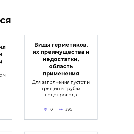
ся
Виды герметиков,
ил
их преимущества и
м
недостатки,
м
область
применения
ном
Для заполнения пустот и
т
трещин в трубах
водопровода
0
395