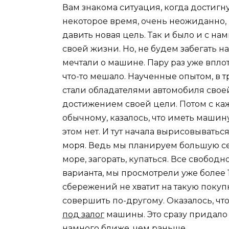
Вам знакома ситуация, когда достиг
некоторое время, очень неожиданно, 
давить новая цель. Так и было и с на
своей жизни. Но, не будем забегать н
мечтали о машине. Пару раз уже впло
что-то мешало. Наученные опытом, в 
стали обладателями автомобиля сво
достижением своей цели. Потом с ка
обычному, казалось, что иметь машин
этом нет. И тут начала вырисовыватьс
моря. Ведь мы планируем большую семь
море, загорать, купаться. Все свобод
варианта, мы просмотрели уже более 1
сбережений не хватит на такую покуп
совершить по-другому. Оказалось, чт
под залог
машины. Это сразу придало 
намного ближе, чем раньше.