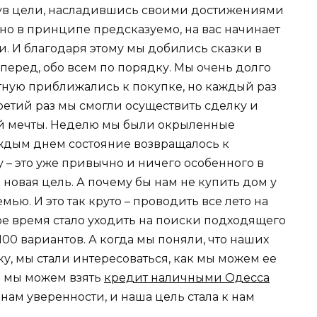
нув цели, насладившись своими достижениями
но в принципе предсказуемо, на вас начинает
ми. И благодаря этому мы добились сказки в
аперед, обо всем по порядку. Мы очень долго
тную приближались к покупке, но каждый раз
третий раз мы смогли осуществить сделку и
ей мечты. Неделю мы были окрыленные
ждым днем состояние возвращалось к
у – это уже привычно и ничего особенного в
я новая цель. А почему бы нам не купить дом у
ю. И это так круто – проводить все лето на
ное время стало уходить на поиски подходящего
00 вариантов. А когда мы поняли, что наших
ку, мы стали интересоваться, как мы можем ее
о мы можем взять
кредит наличными Одесса
нам уверенности, и наша цель стала к нам