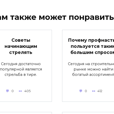
ам также может понравить
Советы
Почему профнаст
начинающим
пользуется таки
стрелять
большим спросо
Сегодня достаточно
Сегодня на строитель
популярной является
рынке можно найти
стрельба в тире.
богатый ассортимен
0
405
0
412