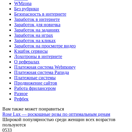
WMzona
Без рубрики
Безопасность в интернете
Заработок в интернете
Заработок для новичка
Заработок на заданиях
Заработок на играх
Заработок на кликах
Заработок на просмотре видео
Кэшбэк сервисы
Лохотроны в интернете
О рефералах
Платежная система Webmoney
Платежная система Рапида
Платежные системы
Продвижение сайтов
Работа фрилансером
Разное
Рефбек
Вам также может понравиться
Rose Lux — роскошные розы по оптимальным ценам
Широкой популярностью среди женщин всех возрастов
пользуются
0
533