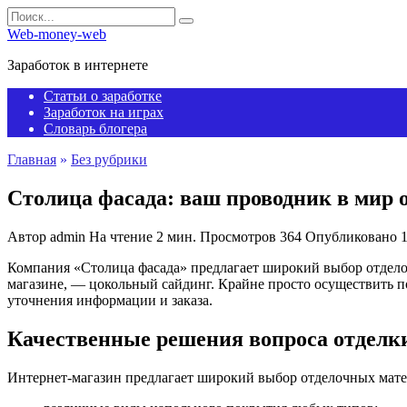
Перейти
Search
к
for:
Web-money-web
содержанию
Заработок в интернете
Статьи о заработке
Заработок на играх
Словарь блогера
Главная
»
Без рубрики
Столица фасада: ваш проводник в мир 
Автор
admin
На чтение
2 мин.
Просмотров
364
Опубликовано
Компания «Столица фасада» предлагает широкий выбор отделоч
магазине, — цокольный сайдинг. Крайне просто осуществить по
уточнения информации и заказа.
Качественные решения вопроса отделк
Интернет-магазин предлагает широкий выбор отделочных мате