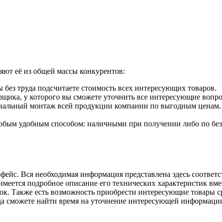
яют её из общей массы конкурентов:
 без труда подсчитаете стоимость всех интересующих товаров.
рщика, у которого вы сможете уточнить все интересующие вопр
нальный монтаж всей продукции компании по выгодным ценам.
любым удобным способом: наличными при получении либо по без
рфейс. Вся необходимая информация представлена здесь соотве
имеется подробное описание его технических характеристик вме
ок. Также есть возможность приобрести интересующие товары сра
егда сможете найти время на уточнение интересующей информаци