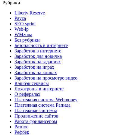
Рубрики
Liberty Reserve
Payza
SEO sprint
Web-Ip
WMzona
Без рубрики
Безопасность в интернете
Заработок в интернете
Заработок для новичка
Заработок на заданиях
Заработок на играх
Заработок на кликах
Заработок на просмотре видео
Кэшбэк сервисы
Лохотроны в интернете
О рефералах
Платежная система Webmoney
Платежная система Рапида
Платежные системы
Продвижение сайтов
Работа фрилансером
Разное
Рефбек