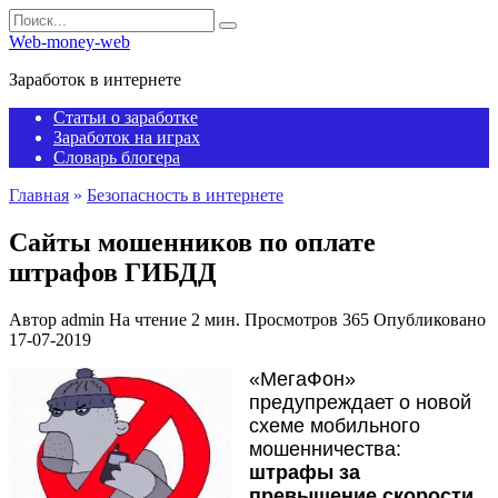
Перейти
Search
к
for:
Web-money-web
содержанию
Заработок в интернете
Статьи о заработке
Заработок на играх
Словарь блогера
Главная
»
Безопасность в интернете
Сайты мошенников по оплате
штрафов ГИБДД
Автор
admin
На чтение
2 мин.
Просмотров
365
Опубликовано
17-07-2019
«МегаФон»
предупреждает о новой
схеме мобильного
мошенничества:
штрафы за
превышение скорости